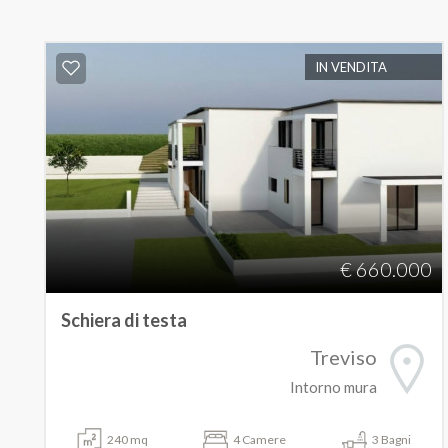
IN VENDITA
€ 660.000
Schiera di testa
Treviso
Intorno mura
240 mq
4 Camere
3 Bagni