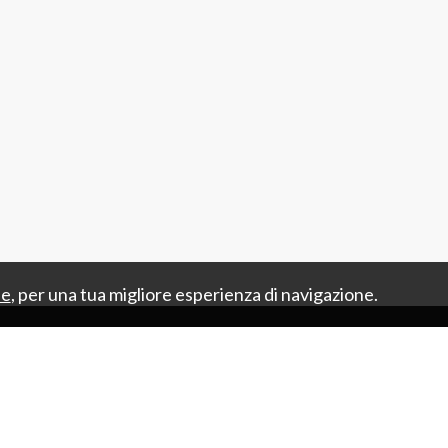
ie
, per una tua migliore esperienza di navigazione.
ENZIE
IMMOBILI
COME OPERIAMO
Sitemap
Privacy Policy
Cookie Policy