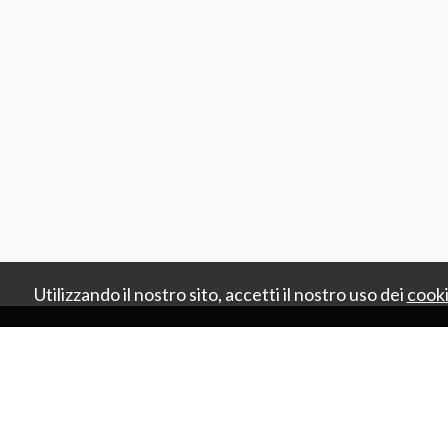
Utilizzando il nostro sito, accetti il nostro uso dei
cook
HOME
AG