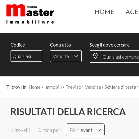
HOME
AGE
Codice
Contratto
Scegli dove cercare
Vendita
›
›
›
›
Ti trovi in:
Home
Immobili
Treviso
Vendita
Schiera di testa
RISULTATI DELLA RICERCA
1 trovati!
Ordina per:
Più rilevanti