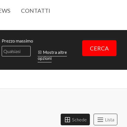
EWS
CONTATTI
Prezzo massimo
CERCA
Mostra altre
opzioni
Schede
Lista