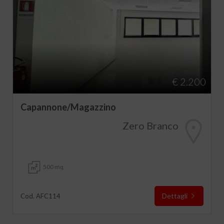
€ 2.200
Capannone/Magazzino
Zero Branco
500 mq
Dettagli
Cod. AFC114