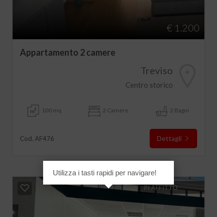
€ 1.200
Appartamento 2 camere
Treviso
Centro storico
100 mq
2 Camere
2 Bagni
Dettagli
Cod. AF476
Utilizza i tasti rapidi per navigare!
IN AFFITTO