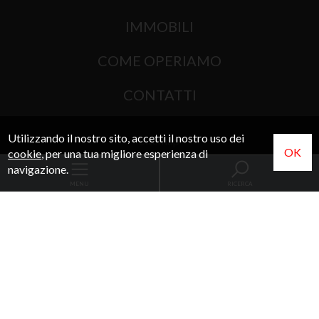
IMMOBILI
COME OPERIAMO
CONTATTI
Utilizzando il nostro sito, accetti il nostro uso dei
Sitemap
OK
cookie
, per una tua migliore esperienza di
navigazione.
Privacy Policy
MENU
RICERCA
Cookie Policy
Codice
Home
Contratto
Agenzie