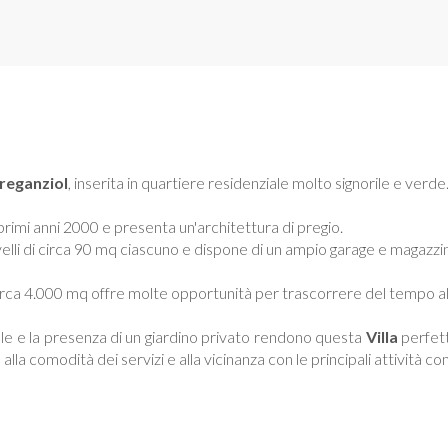
reganziol
, inserita in quartiere residenziale molto signorile e verde
 primi anni 2000 e presenta un'architettura di pregio.
ivelli di circa 90 mq ciascuno e dispone di un ampio garage e magazzi
irca 4.000 mq offre molte opportunità per trascorrere del tempo all
le e la presenza di un giardino privato rendono questa
Villa
perfett
alla comodità dei servizi e alla vicinanza con le principali attività c