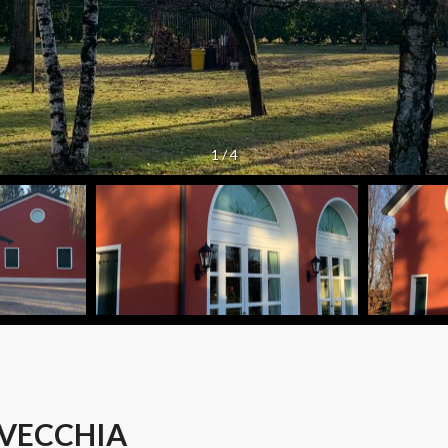
1
/
4
 VECCHIA