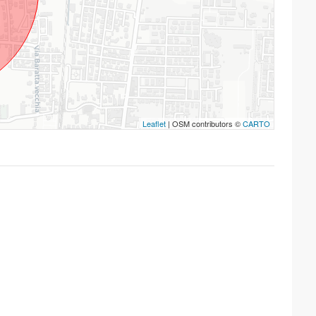
Leaflet
| OSM contributors ©
CARTO