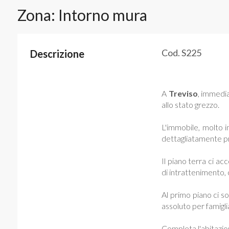
Zona: Intorno mura
Cod. S225
Descrizione
A
Treviso
, immedia
allo stato grezzo.
L'immobile, molto i
dettagliatamente p
Il piano terra ci a
di intrattenimento, 
Al primo piano ci s
assoluto per famiglia
Completa l'abitazion