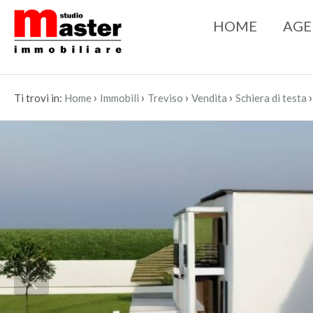
HOME
AGE
›
›
›
›
Ti trovi in:
Home
Immobili
Treviso
Vendita
Schiera di testa