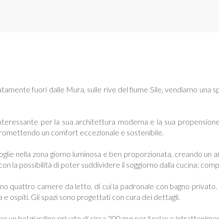
tamente fuori dalle Mura, sulle rive del fiume Sile, vendiamo una sp
nteressante per la sua architettura moderna e la sua propensione a
romettendo un comfort eccezionale e sostenibile.
ccoglie nella zona giorno luminosa e ben proporzionata, creando un a
con la possibilità di poter suddividere il soggiorno dalla cucina; comp
ono quattro camere da letto, di cui la padronale con bagno privato. 
 e ospiti. Gli spazi sono progettati con cura dei dettagli.
e un bel giardino privato di circa 200 mq per il relax e intrattenimen