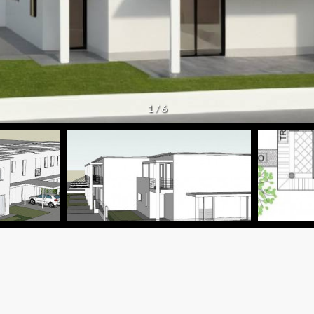
1
/
6