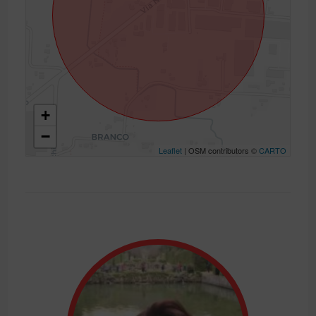
+
−
Leaflet
| OSM contributors ©
CARTO