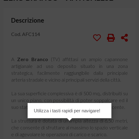
Descrizione
Cod. AFC114
A
Zero Branco
(TV) affittasi un ampio capannone
artigianale ad uso deposito situato in una zona
strategica, facilmente raggiungibile dalla principale
arteria stradale e vicino ai principali servizi della città.
La sua superficie complessiva è di 500 mq., distribuiti su
un unico piano, con possibilità di poter soppalcare ed il
suo stato di conservazione è buono, in quanto recente.
Utilizza i tasti rapidi per navigare!
La struttura è dotata di un'ampia altezza di 6,50 metri,
che consente di sfruttare al massimo lo spazio verticale
e di agevolare le operazioni di carico e scarico.