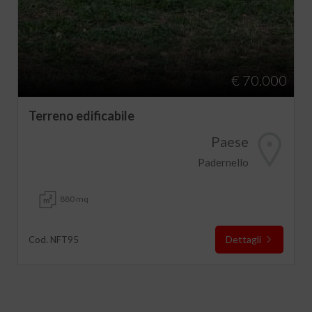
€ 70.000
Terreno edificabile
Paese
Padernello
880 mq
Dettagli
Cod. NFT95