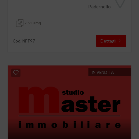
Padernello
6.910 mq
Dettagli
Cod. NFT97
IN VENDITA