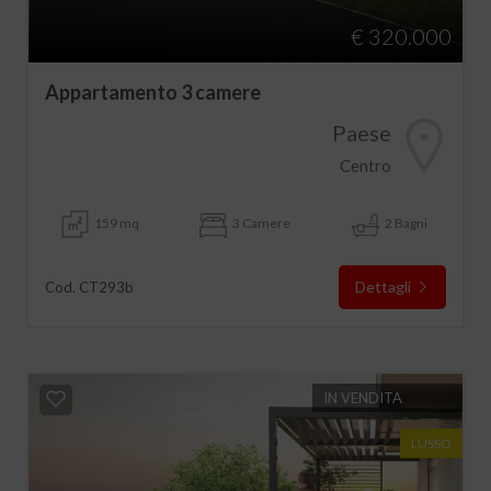
€ 320.000
Appartamento 3 camere
Paese
Centro
159 mq
3 Camere
2 Bagni
Dettagli
Cod. CT293b
IN VENDITA
LUSSO