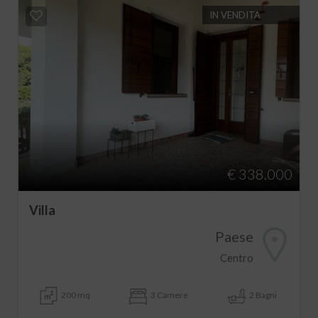
IN VENDITA
€ 338.000
Villa
Paese
Centro
200 mq
3 Camere
2 Bagni