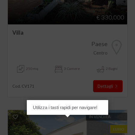
€ 330.000
Villa
Paese
Centro
250 mq
3 Camere
2 Bagni
Dettagli
Cod. CV171
Utilizza i tasti rapidi per navigare!
IN VENDITA
LUSSO