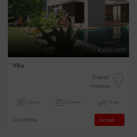
€ 600.000
Villa
Paese
Postioma
226 mq
3 Camere
3 Bagni
Dettagli
Cod. CV184a