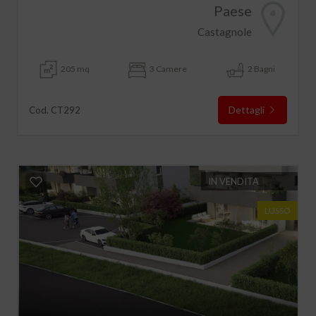
Paese
Castagnole
205 mq
3 Camere
2 Bagni
Dettagli
Cod. CT292
IN VENDITA
LUSSO