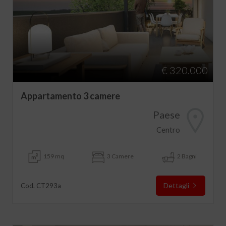
€ 320.000
Appartamento 3 camere
Paese
Centro
159 mq
3 Camere
2 Bagni
Dettagli
Cod. CT293a