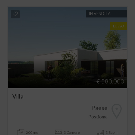
IN VENDITA
LUSSO
€ 580.000
Villa
Paese
Postioma
200 mq
3 Camere
3 Bagni