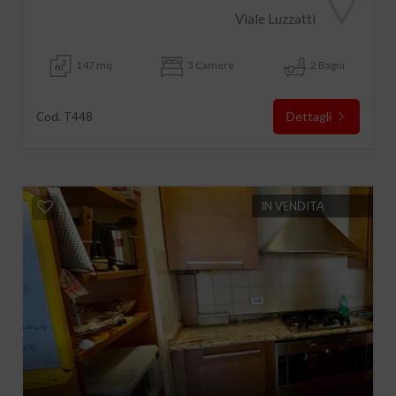
Viale Luzzatti
147 mq
3 Camere
2 Bagni
Dettagli
Cod. T448
IN VENDITA