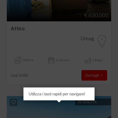
€ 630.000
Attico
Umag
100 mq
2 Camere
1 Bagni
Dettagli
Cod. D502
Utilizza i tasti rapidi per navigare!
IN VENDITA