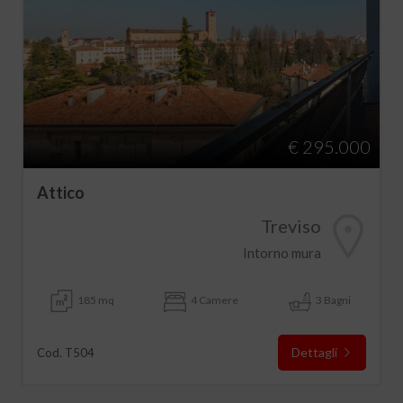
€ 295.000
Attico
Treviso
Intorno mura
185 mq
4 Camere
3 Bagni
Dettagli
Cod. T504