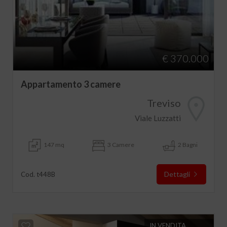
€ 370.000
Appartamento 3 camere
Treviso
Viale Luzzatti
147 mq
3 Camere
2 Bagni
Dettagli
Cod. t448B
IN VENDITA