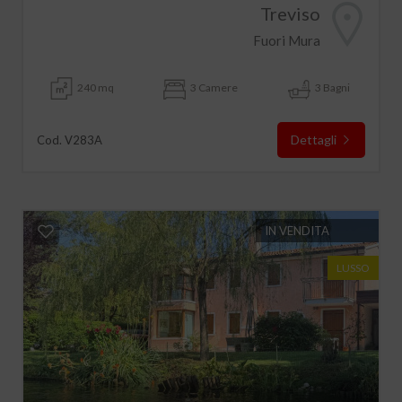
Treviso
Fuori Mura
240 mq
3 Camere
3 Bagni
Dettagli
Cod. V283A
IN VENDITA
LUSSO