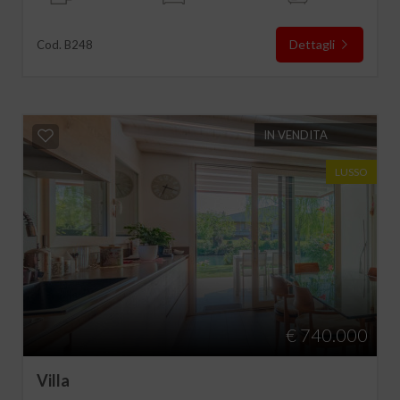
Dettagli
Cod. B248
IN VENDITA
LUSSO
€ 740.000
Villa