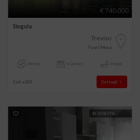
€ 740.000
Singola
Treviso
Fuori Mura
240 mq
3 Camere
3 Bagni
Dettagli
Cod. v283
IN VENDITA