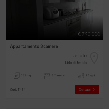
€ 790.000
Appartamento 3 camere
Jesolo
Lido di Jesolo
212 mq
3 Camere
2 Bagni
Dettagli
Cod. T454