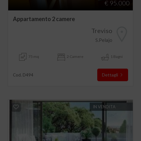
€ 95.000
Appartamento 2 camere
Treviso
S.Pelajo
75 mq
2 Camere
1 Bagni
Dettagli
Cod. D494
IN VENDITA