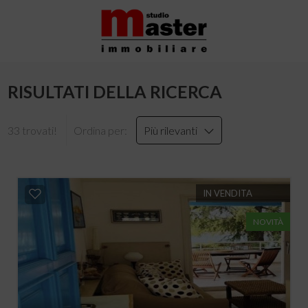
RISULTATI DELLA RICERCA
33 trovati!
Ordina per:
Più rilevanti
IN VENDITA
NOVITÀ