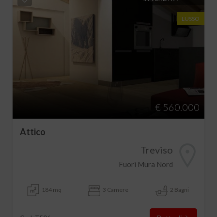
LUSSO
€ 560.000
Attico
Treviso
Fuori Mura Nord
184 mq
3 Camere
2 Bagni