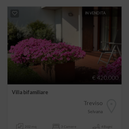
IN VENDITA
€ 420.000
Villa bifamiliare
Treviso
Selvana
202 mq
3 Camere
4 Bagni