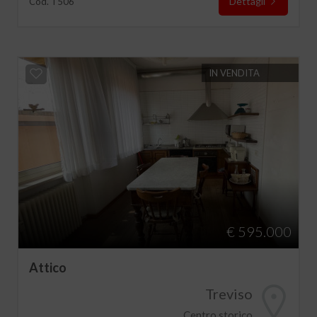
Dettagli
Cod. T506
IN VENDITA
€ 595.000
Attico
Treviso
Centro storico