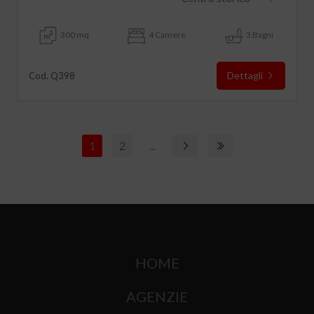
300 mq
4 Camere
3 Bagni
Dettagli
Cod. Q398
1
2
...
HOME
AGENZIE