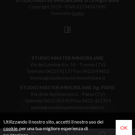
STUDIO MASTER IMMOBILIARE di Lo Nigro Silvia
Copyright 2019 - P.IVA 01234567890
Powered by
Gestim
STUDIO MASTER IMMOBILIARE
Via dei Lombardi n. 14 - Treviso (TV)
Telefono
0422591177
Fax 0422549452
treviso@studiomasterimmobiliare.it
STUDIO MASTER IMMOBILIARE Ag. PAESE
Via della Resistenza n.2 - Paese (TV)
Telefono
0422-451959
Fax 0422-451959
paese@studiomasterimmobiliare.it
Utilizzando il nostro sito, accetti il nostro uso dei
OK
cookie
, per una tua migliore esperienza di
navigazione.