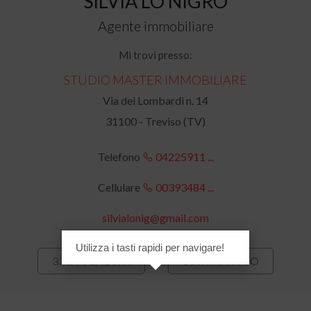
SILVIA LO NIGRO
Agente immobiliare
Mi trovi presso:
STUDIO MASTER IMMOBILIARE
Via dei Lombardi n. 14
31100 - Treviso (TV)
Telefono
04225911 ...
Cellulare
00393484 ...
silvialonig@gmail.com
Utilizza i tasti rapidi per navigare!
33 IN VENDITA
16 IN AFFITTO