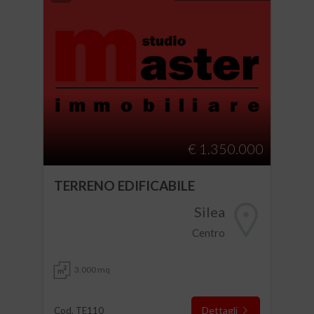
€ 1.350.000
TERRENO EDIFICABILE
Silea
Centro
3.000 mq
Dettagli
Cod. TE110