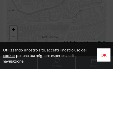
+
−
Leaflet
| OSM contributors ©
CARTO
Utilizzando il nostro sito, accetti il nostro uso dei
OK
cookie
, per una tua migliore esperienza di
navigazione.
MENU
RICERCA
SCRIVICI
Codice
Home
Contratto
Agenzie