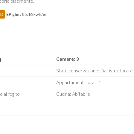
oprio piacimento.
D
EP glnr
: 85.46 kwh/㎡
q
Camere: 3
Stato conservazione: Da ristrutturare
Appartamenti Totali: 1
o al rogito
Cucina: Abitabile