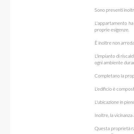
Sono presenti inoltr
L'appartamento ha u
proprie esigenze.
È inoltre non arredat
L'impianto di riscal
ogni ambiente durant
Completano la propri
L'edificio è compos
L'ubicazione in pien
Inoltre, la vicinanz
Questa proprietà ra