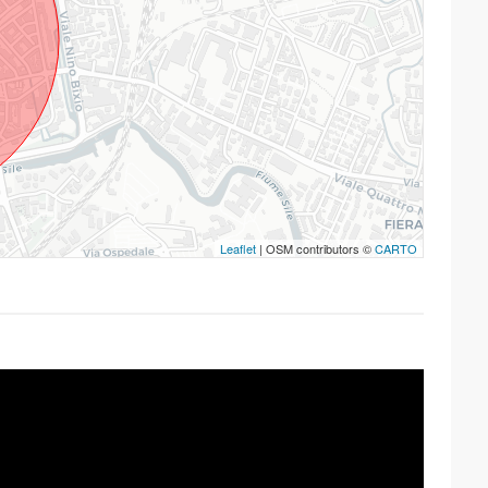
Leaflet
| OSM contributors ©
CARTO