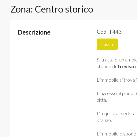
Zona: Centro storico
Cod. T443
Descrizione
Lusso
Si tratta di un ampi
storico di
Treviso
n
L'immobile si trova 
L'ingresso al piano 
città.
Da qui si accede al
pranzo.
L'immobile dispone d