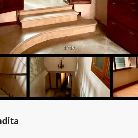
1
/
19
ndita