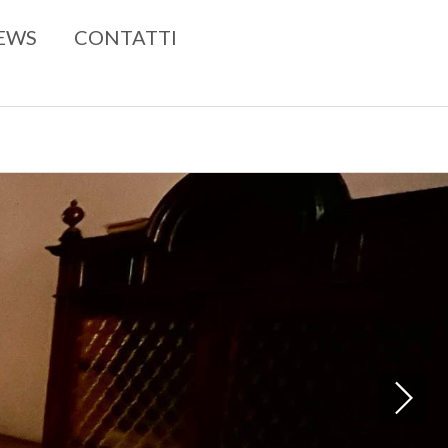
250 mq
3
2
EWS
CONTATTI