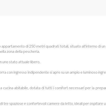
o appartamento di 250 metri quadrati totali, situato all'interno di u
ella zona della pescheria.
in uno stato attuale libero.
terra con ingresso indipendente si apre su un ampio e luminoso ingress
la cucina abitabile, dotata di tutti i comfort necessari per la prep
i tre spaziose e confortevoli camere da letto, ideali per ospitare un