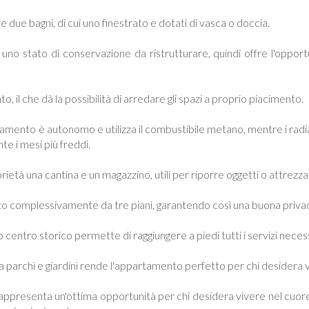
e due bagni, di cui uno finestrato e dotati di vasca o doccia.
no stato di conservazione da ristrutturare, quindi offre l'opport
o, il che dà la possibilità di arredare gli spazi a proprio piacimento.
damento è autonomo e utilizza il combustibile metano, mentre i radiat
e i mesi più freddi.
età una cantina e un magazzino, utili per riporre oggetti o attrezza
to complessivamente da tre piani, garantendo così una buona privacy
o centro storico permette di raggiungere a piedi tutti i servizi neces
a a parchi e giardini rende l'appartamento perfetto per chi desidera
ppresenta un'ottima opportunità per chi desidera vivere nel cuor