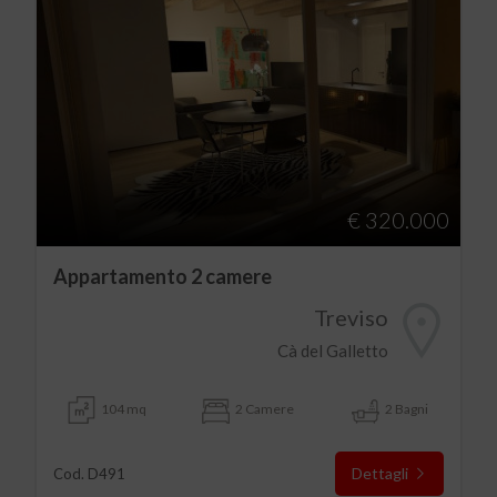
€ 320.000
Appartamento 2 camere
Treviso
Cà del Galletto
104 mq
2 Camere
2 Bagni
Dettagli
Cod. D491