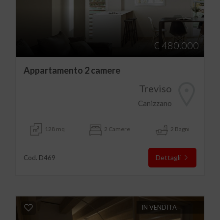
€ 480.000
Appartamento 2 camere
Treviso
Canizzano
128 mq
2 Camere
2 Bagni
Dettagli
Cod. D469
IN VENDITA