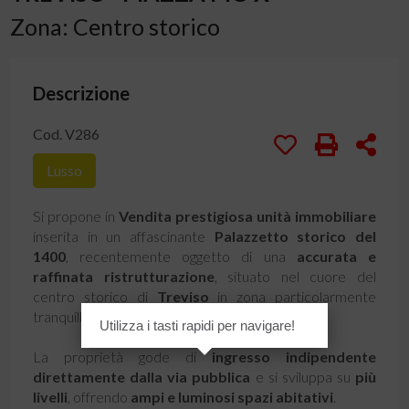
Zona: Centro storico
Descrizione
Cod. V286
Lusso
Si propone in
Vendita
prestigiosa unità immobiliare
inserita in un affascinante
Palazzetto
storico del
1400
, recentemente oggetto di una
accurata e
raffinata ristrutturazione
, situato nel cuore del
centro storico di
Treviso
in zona particolarmente
tranquilla e riservata.
Utilizza i tasti rapidi per navigare!
La proprietà gode di
ingresso indipendente
direttamente dalla via pubblica
e si sviluppa su
più
livelli
, offrendo
ampi e luminosi spazi abitativi
.