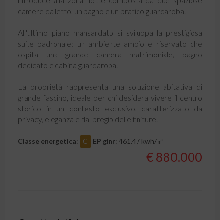
introduce alla zona notte composta da due spaziose
camere da letto, un bagno e un pratico guardaroba.
All'ultimo piano mansardato si sviluppa la prestigiosa
suite padronale: un ambiente ampio e riservato che
ospita una grande camera matrimoniale, bagno
dedicato e cabina guardaroba.
La proprietà rappresenta una soluzione abitativa di
grande fascino, ideale per chi desidera vivere il centro
storico in un contesto esclusivo, caratterizzato da
privacy, eleganza e dal pregio delle finiture.
Classe energetica
:
C
EP glnr
: 461.47 kwh/㎡
€ 880.000