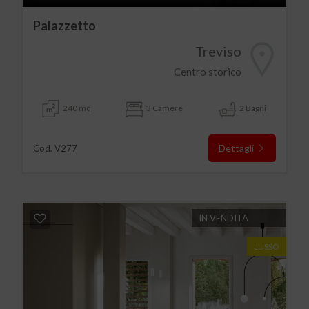
Palazzetto
Treviso
Centro storico
240 mq
3 Camere
2 Bagni
Dettagli
Cod. V277
IN VENDITA
LUSSO